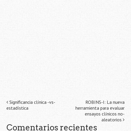
Navegación
Significancia clínica -vs-
ROBINS-I: La nueva
estadística
herramienta para evaluar
de
ensayos clínicos no-
aleatorios
la
Comentarios recientes