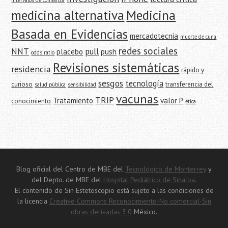
intervalos de confianza
medicina alternativa
Medicina
Basada en Evidencias
mercadotecnia
muerte de cuna
redes sociales
NNT
pull
placebo
push
odds ratio
Revisiones sistemáticas
residencia
rápido y
sesgos
tecnología
curioso
transferencia del
salud pública
sensibilidad
vacunas
TRIP
Tratamiento
valor P
conocimiento
ética
Blog oficial del Centro de MBE del
Tecnológico de Monterrey
y
del Depto. de MBE del
Hospital Pediátrico de Sinaloa
.
El contenido de Sin Estetoscopio está sujeto a las condiciones de
la licencia
Creative Commons Reconocimiento-No comercial-Sin
obras derivadas 3.0
México.