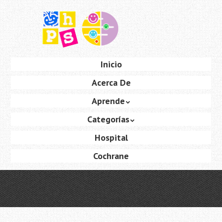
Saltar
al
contenido
principal
Ir
Inicio
Menú
al
Acerca De
contenido
Aprende
Categorías
Hospital
Cochrane