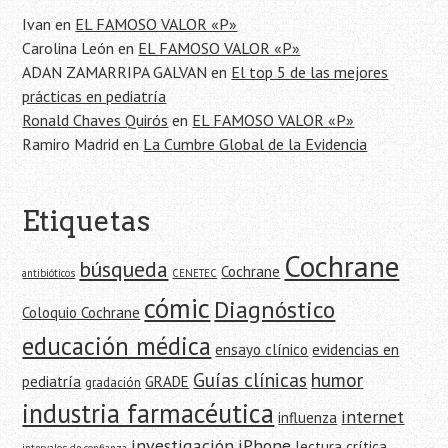
entrada
Ivan
en
EL FAMOSO VALOR «P»
Carolina León
en
EL FAMOSO VALOR «P»
ADAN ZAMARRIPA GALVAN
en
El top 5 de las mejores
prácticas en pediatría
Ronald Chaves Quirós
en
EL FAMOSO VALOR «P»
Ramiro Madrid
en
La Cumbre Global de la Evidencia
Etiquetas
Cochrane
búsqueda
Cochrane
antibióticos
CENETEC
cómic
Diagnóstico
Coloquio Cochrane
educación médica
ensayo clínico
evidencias en
Guías clínicas
humor
pediatría
GRADE
gradación
industria farmacéutica
internet
influenza
investigación
iPhone
lectura crítica