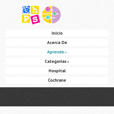
Saltar
al
contenido
principal
Ir
Inicio
Menú
al
Acerca De
contenido
Aprende
Categorías
Hospital
Cochrane