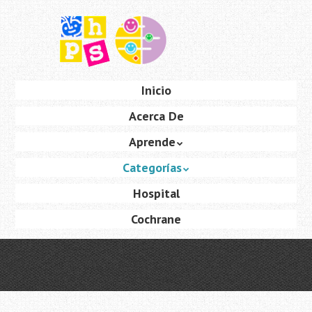
Saltar
al
contenido
principal
Ir
Inicio
Menú
al
Acerca De
contenido
Aprende
Categorías
Hospital
Cochrane