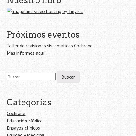
Nuestro libro
de
la
entrada
Próximos eventos
Taller de revisiones sistemáticas Cochrane
Más informes aquí
Buscar:
Categorías
Cochrane
Educación Médica
Ensayos clínicos
Equidad y Medicina