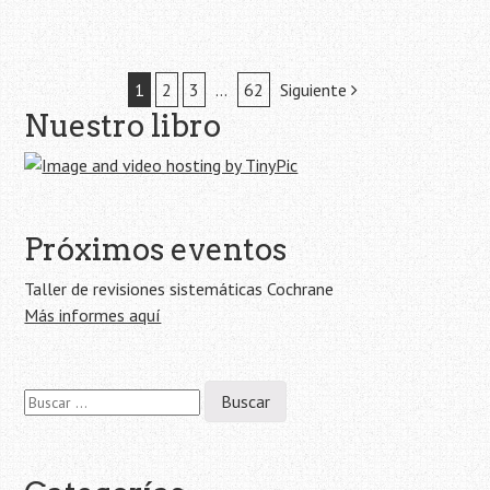
Navegación
1
2
3
…
62
Siguiente
Nuestro libro
de
la
entrada
Próximos eventos
Taller de revisiones sistemáticas Cochrane
Más informes aquí
Buscar: