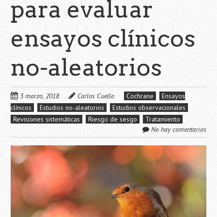
para evaluar
ensayos clínicos
no-aleatorios
3 marzo, 2018
Carlos Cuello
Cochrane
Ensayos
clínicos
Estudios no-aleatorios
Estudios observacionales
Revisiones sistemáticas
Riesgo de sesgo
Tratamiento
No hay comentarios