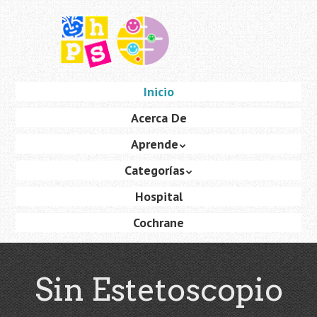
Saltar
al
contenido
principal
Ir
Inicio
Menú
al
Acerca De
contenido
Aprende
Categorías
Hospital
Cochrane
Sin Estetoscopio