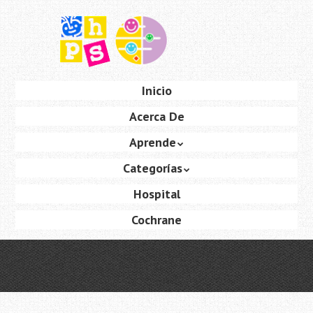
Saltar
al
contenido
principal
Ir
Inicio
Menú
al
Acerca De
contenido
Aprende
Categorías
Hospital
Cochrane