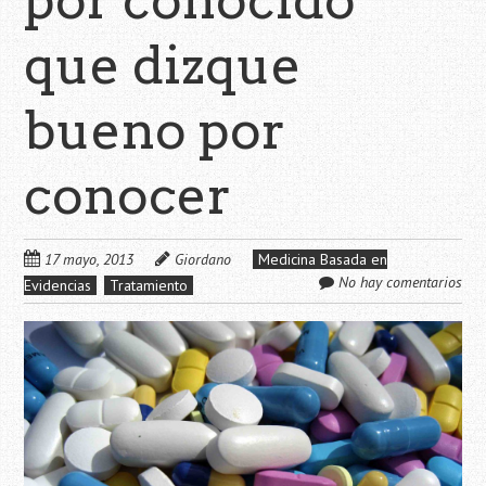
que dizque
bueno por
conocer
17 mayo, 2013
Giordano
Medicina Basada en
No hay comentarios
Evidencias
Tratamiento