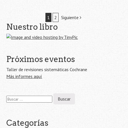
Navegación
1
2
Siguiente
Nuestro libro
de
la
entrada
Próximos eventos
Taller de revisiones sistemáticas Cochrane
Más informes aquí
Buscar:
Categorías