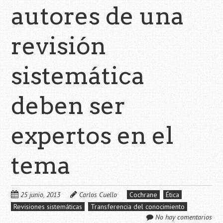
autores de una
revisión
sistemática
deben ser
expertos en el
tema
25 junio, 2013
Carlos Cuello
Cochrane
Ética
Revisiones sistemáticas
Transferencia del conocimiento
No hay comentarios