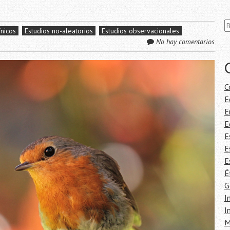
Bu
ínicos
Estudios no-aleatorios
Estudios observacionales
No hay comentarios
C
E
E
E
E
E
E
É
G
I
I
M