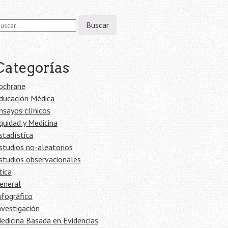
scar:
Categorías
ochrane
ducación Médica
nsayos clínicos
quidad y Medicina
stadística
studios no-aleatorios
studios observacionales
tica
eneral
nfográfico
nvestigación
edicina Basada en Evidencias