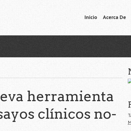
Ir
Inicio
Acerca De
Menú
al
contenido
ueva herramienta
ayos clínicos no-
T
M