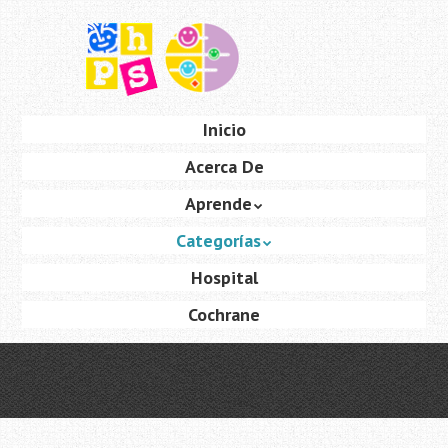
Saltar
al
contenido
principal
Ir
Inicio
Menú
al
Acerca De
contenido
Aprende
Categorías
Hospital
Cochrane