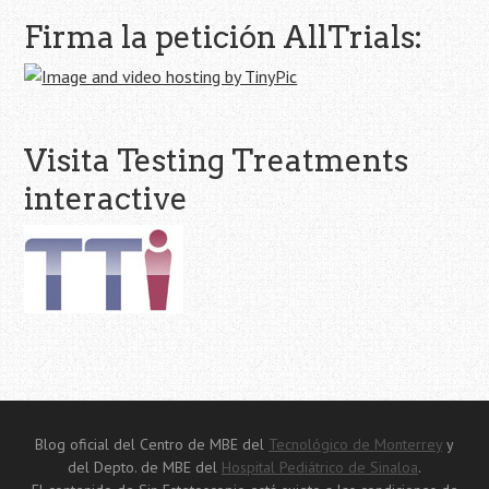
Firma la petición AllTrials:
Visita Testing Treatments
interactive
Blog oficial del Centro de MBE del
Tecnológico de Monterrey
y
del Depto. de MBE del
Hospital Pediátrico de Sinaloa
.