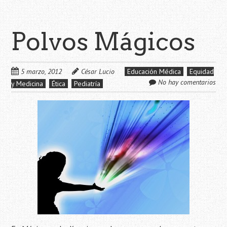
Polvos Mágicos
5 marzo, 2012
César Lucio
Educación Médica
Equidad
No hay comentarios
y Medicina
Ética
Pediatría