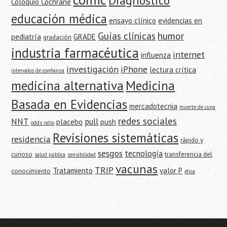
Diagnóstico
Coloquio Cochrane
educación médica
ensayo clínico
evidencias en
Guías clínicas
humor
pediatría
GRADE
gradación
industria farmacéutica
internet
influenza
investigación
iPhone
lectura crítica
intervalos de confianza
medicina alternativa
Medicina
Basada en Evidencias
mercadotecnia
muerte de cuna
redes sociales
NNT
pull
placebo
push
odds ratio
Revisiones sistemáticas
residencia
rápido y
sesgos
tecnología
curioso
transferencia del
salud pública
sensibilidad
vacunas
TRIP
Tratamiento
valor P
conocimiento
ética