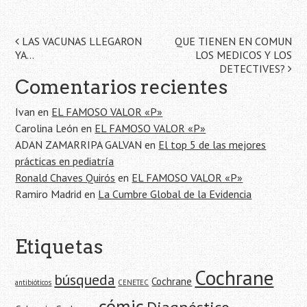
Navegación
LAS VACUNAS LLEGARON
QUE TIENEN EN COMUN
YA…
LOS MEDICOS Y LOS
de
DETECTIVES?
Comentarios recientes
la
Ivan
en
EL FAMOSO VALOR «P»
entrada
Carolina León
en
EL FAMOSO VALOR «P»
ADAN ZAMARRIPA GALVAN
en
El top 5 de las mejores
prácticas en pediatría
Ronald Chaves Quirós
en
EL FAMOSO VALOR «P»
Ramiro Madrid
en
La Cumbre Global de la Evidencia
Etiquetas
Cochrane
búsqueda
Cochrane
antibióticos
CENETEC
cómic