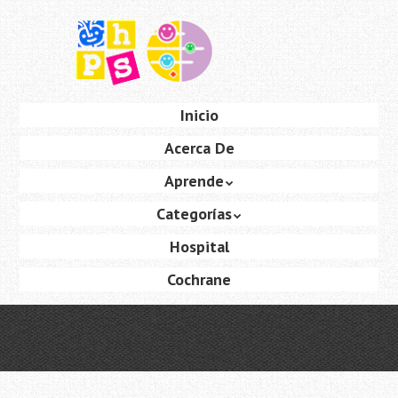
Saltar
al
contenido
principal
Ir
Inicio
Menú
al
Acerca De
contenido
Aprende
Categorías
Hospital
Cochrane