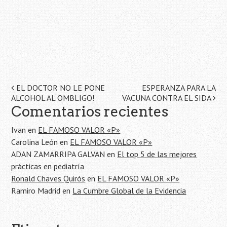
Navegación
EL DOCTOR NO LE PONE
ESPERANZA PARA LA
ALCOHOL AL OMBLIGO!
VACUNA CONTRA EL SIDA
de
Comentarios recientes
la
Ivan
en
EL FAMOSO VALOR «P»
entrada
Carolina León
en
EL FAMOSO VALOR «P»
ADAN ZAMARRIPA GALVAN
en
El top 5 de las mejores
prácticas en pediatría
Ronald Chaves Quirós
en
EL FAMOSO VALOR «P»
Ramiro Madrid
en
La Cumbre Global de la Evidencia