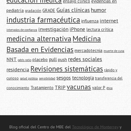
educación médica
ensayo clínico
evidencias en
Guías clínicas
humor
pediatría
GRADE
gradación
industria farmacéutica
internet
influenza
investigación
iPhone
lectura crítica
intervalos de confianza
medicina alternativa
Medicina
Basada en Evidencias
mercadotecnia
muerte de cuna
redes sociales
NNT
pull
placebo
push
odds ratio
Revisiones sistemáticas
residencia
rápido y
sesgos
tecnología
curioso
transferencia del
salud pública
sensibilidad
vacunas
TRIP
Tratamiento
valor P
conocimiento
ética
Blog oficial del Centro de MBE del
Tecnológico de Monterrey
y