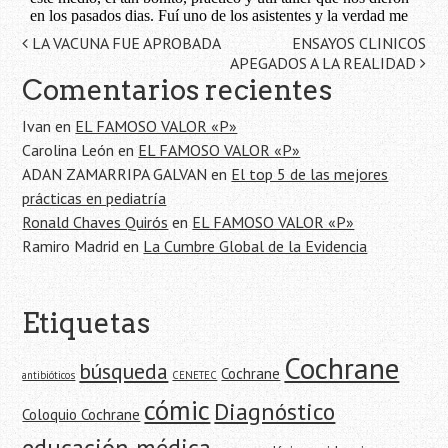
Navegación
LA VACUNA FUE APROBADA
ENSAYOS CLINICOS
APEGADOS A LA REALIDAD
de
Comentarios recientes
la
Ivan
en
EL FAMOSO VALOR «P»
entrada
Carolina León
en
EL FAMOSO VALOR «P»
ADAN ZAMARRIPA GALVAN
en
El top 5 de las mejores
prácticas en pediatría
Ronald Chaves Quirós
en
EL FAMOSO VALOR «P»
Ramiro Madrid
en
La Cumbre Global de la Evidencia
Etiquetas
Cochrane
búsqueda
Cochrane
antibióticos
CENETEC
cómic
Diagnóstico
Coloquio Cochrane