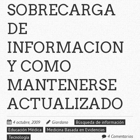
SOBRECARGA
DE
INFORMACION
Y COMO
MANTENERSE
ACTUALIZADO
4 octubre, 2009
Giordano
Búsqueda de información
Educación Médica
Medicina Basada en Evidencias
4 Comentarios
Tecnología