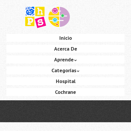
Saltar
al
contenido
principal
Ir
Inicio
Menú
al
Acerca De
contenido
Aprende
Categorías
Hospital
Cochrane