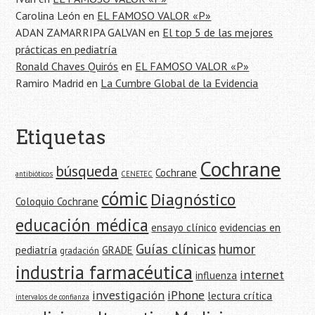
entrada
Carolina León
en
EL FAMOSO VALOR «P»
ADAN ZAMARRIPA GALVAN
en
El top 5 de las mejores
prácticas en pediatría
Ronald Chaves Quirós
en
EL FAMOSO VALOR «P»
Ramiro Madrid
en
La Cumbre Global de la Evidencia
Etiquetas
Cochrane
búsqueda
Cochrane
antibióticos
CENETEC
cómic
Diagnóstico
Coloquio Cochrane
educación médica
ensayo clínico
evidencias en
Guías clínicas
humor
pediatría
GRADE
gradación
industria farmacéutica
internet
influenza
investigación
iPhone
lectura crítica
intervalos de confianza