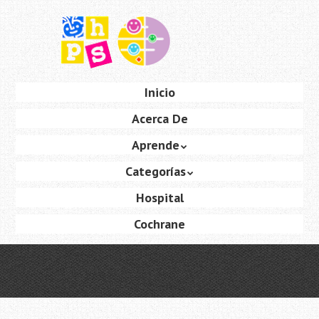
Saltar
al
contenido
principal
Ir
Inicio
Menú
al
Acerca De
contenido
Aprende
Categorías
Hospital
Cochrane