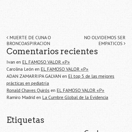
Navegación
MUERTE DE CUNA O
NO OLVIDEMOS SER
BRONCOASPIRACION
EMPATICOS
de
Comentarios recientes
la
Ivan
en
EL FAMOSO VALOR «P»
entrada
Carolina León
en
EL FAMOSO VALOR «P»
ADAN ZAMARRIPA GALVAN
en
El top 5 de las mejores
prácticas en pediatría
Ronald Chaves Quirós
en
EL FAMOSO VALOR «P»
Ramiro Madrid
en
La Cumbre Global de la Evidencia
Etiquetas