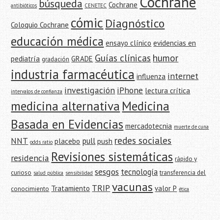
Cochrane
búsqueda
Cochrane
antibióticos
CENETEC
cómic
Diagnóstico
Coloquio Cochrane
educación médica
ensayo clínico
evidencias en
Guías clínicas
humor
pediatría
GRADE
gradación
industria farmacéutica
internet
influenza
investigación
iPhone
lectura crítica
intervalos de confianza
medicina alternativa
Medicina
Basada en Evidencias
mercadotecnia
muerte de cuna
redes sociales
NNT
pull
placebo
push
odds ratio
Revisiones sistemáticas
residencia
rápido y
sesgos
tecnología
curioso
transferencia del
salud pública
sensibilidad
vacunas
TRIP
Tratamiento
valor P
conocimiento
ética