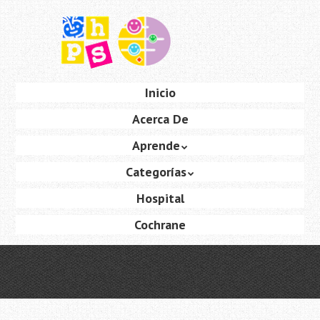
Saltar
al
contenido
principal
Ir
Inicio
Menú
al
Acerca De
contenido
Aprende
Categorías
Hospital
Cochrane