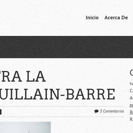
Ir
Inicio
Acerca De
Menú
al
contenido
RA LA
I
UILLAIN-BARRE
C
A
p
3 Comentarios
R
R