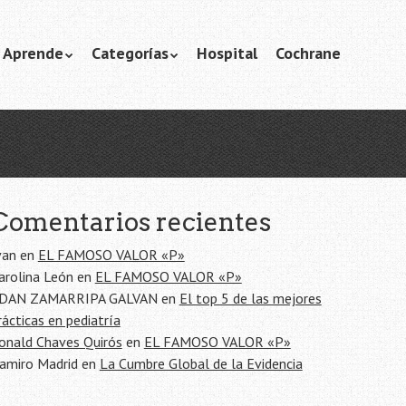
Aprende
Categorías
Hospital
Cochrane
Comentarios recientes
van
en
EL FAMOSO VALOR «P»
arolina León
en
EL FAMOSO VALOR «P»
DAN ZAMARRIPA GALVAN
en
El top 5 de las mejores
rácticas en pediatría
onald Chaves Quirós
en
EL FAMOSO VALOR «P»
amiro Madrid
en
La Cumbre Global de la Evidencia