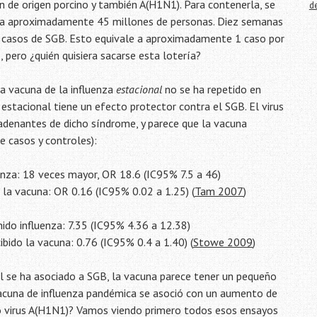
 de origen porcino y también A(H1N1). Para contenerla, se
d
da a aproximadamente 45 millones de personas. Diez semanas
 casos de SGB. Esto equivale a aproximadamente 1 caso por
pero ¿quién quisiera sacarse esta lotería?
a vacuna de la influenza
estacional
no se ha repetido en
 estacional tiene un efecto protector contra el SGB. El virus
adenantes de dicho síndrome, y parece que la vacuna
e casos y controles):
enza: 18 veces mayor, OR 18.6 (IC95% 7.5 a 46)
 la vacuna: OR 0.16 (IC95% 0.02 a 1.25) (
Tam 2007
)
nido influenza: 7.35 (IC95% 4.36 a 12.38)
ibido la vacuna: 0.76 (IC95% 0.4 a 1.40) (
Stowe 2009
)
nal se ha asociado a SGB, la vacuna parece tener un pequeño
vacuna de influenza pandémica se asoció con un aumento de
 virus A(H1N1)? Vamos viendo primero todos esos ensayos