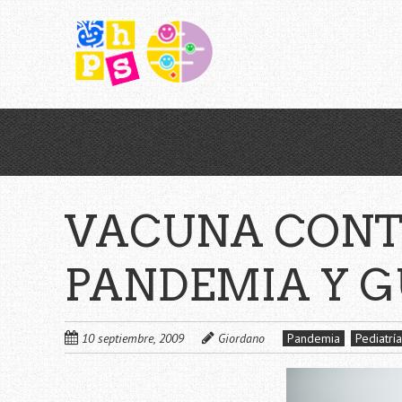
Saltar
al
contenido
principal
VACUNA CONT
PANDEMIA Y G
10 septiembre, 2009
Giordano
Pandemia
Pediatría