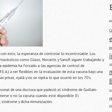
an
C
p
con esto, la esperanza de controlar lo incontrolable. Los
rmacéuticos como Glaxo, Novartis y Sanofi siguen trabajando y
in
a epidemia ha forzado a las agencias de control de
m
.E.A.) a ser flexibles en la evaluación de esta vacuna bajo una
 prisas, ojalá y no se repita lo que ocurrió en los 70’s.
rsonal de una doctora que padeció el síndrome de Guillain-
cu
nerse o no la vacuna cuando esté disponible. El
r
l síndrome y dicha inmunización.
c