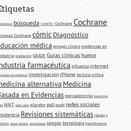
Etiquetas
Cochrane
búsqueda
Cochrane
tibióticos
CENETEC
cómic
Diagnóstico
oloquio Cochrane
educación médica
ensayo clínico
evidencias en
Guías clínicas
humor
ediatría
GRADE
gradación
industria farmacéutica
internet
influenza
investigación
iPhone
lectura crítica
tervalos de confianza
edicina alternativa
Medicina
Basada en Evidencias
mercadotecnia
muerte de
redes sociales
NNT
pull
placebo
push
na
odds ratio
Revisiones sistemáticas
esidencia
rápido y
sesgos
tecnología
urioso
transferencia
salud pública
sensibilidad