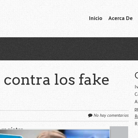
Ir
Inicio
Acerca De
Menú
al
contenido
 contra los fake
I
C
A
p
No hay comentarios
R
R