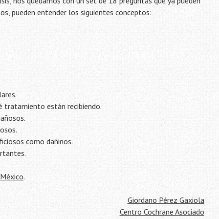
lisis, nos quedamos con un set de 18 preguntas que ya pueden
años, pueden entender los siguientes conceptos:
ares.
é tratamiento están recibiendo.
gañosos.
ñosos.
iciosos como dañinos.
rtantes.
 México
.
Giordano Pérez Gaxiola
Centro Cochrane Asociado