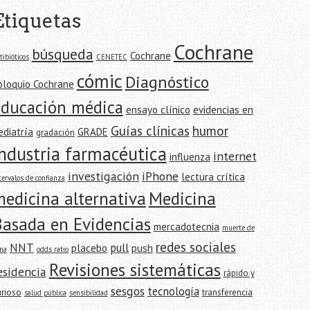
Etiquetas
Cochrane
búsqueda
Cochrane
tibióticos
CENETEC
cómic
Diagnóstico
oloquio Cochrane
educación médica
ensayo clínico
evidencias en
Guías clínicas
humor
ediatría
GRADE
gradación
industria farmacéutica
internet
influenza
investigación
iPhone
lectura crítica
tervalos de confianza
edicina alternativa
Medicina
Basada en Evidencias
mercadotecnia
muerte de
redes sociales
NNT
pull
placebo
push
na
odds ratio
Revisiones sistemáticas
esidencia
rápido y
sesgos
tecnología
urioso
transferencia
salud pública
sensibilidad