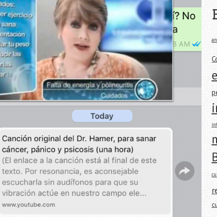
an
C
p
in
m
cu
r
c