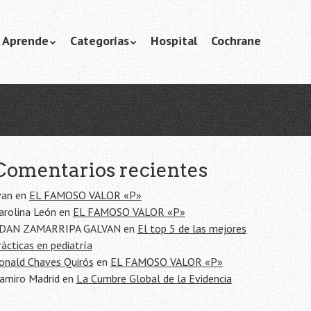
Aprende
Categorías
Hospital
Cochrane
Comentarios recientes
van
en
EL FAMOSO VALOR «P»
arolina León
en
EL FAMOSO VALOR «P»
DAN ZAMARRIPA GALVAN
en
El top 5 de las mejores
rácticas en pediatría
onald Chaves Quirós
en
EL FAMOSO VALOR «P»
amiro Madrid
en
La Cumbre Global de la Evidencia