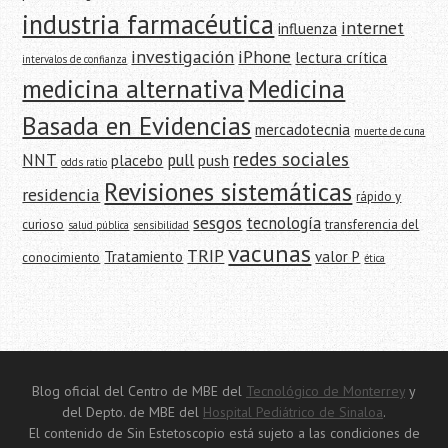
industria farmacéutica
internet
influenza
investigación
iPhone
lectura crítica
intervalos de confianza
medicina alternativa
Medicina
Basada en Evidencias
mercadotecnia
muerte de cuna
redes sociales
NNT
pull
placebo
push
odds ratio
Revisiones sistemáticas
residencia
rápido y
sesgos
tecnología
curioso
transferencia del
salud pública
sensibilidad
vacunas
TRIP
Tratamiento
valor P
conocimiento
ética
Blog oficial del Centro de MBE del
Tecnológico de Monterrey
y
del Depto. de MBE del
Hospital Pediátrico de Sinaloa
.
El contenido de Sin Estetoscopio está sujeto a las condiciones de