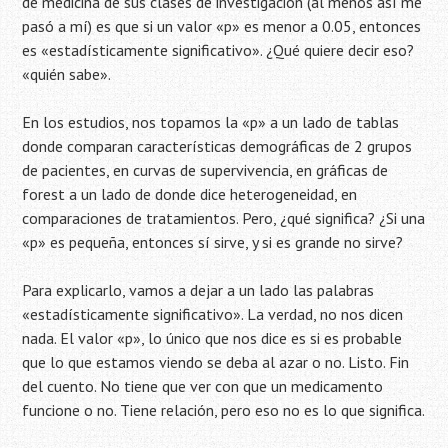
de medicina de sus clases de investigación (al menos así me
pasó a mí) es que si un valor «p» es menor a 0.05, entonces
es «estadísticamente significativo». ¿Qué quiere decir eso?
«quién sabe».
En los estudios, nos topamos la «p» a un lado de tablas
donde comparan características demográficas de 2 grupos
de pacientes, en curvas de supervivencia, en gráficas de
forest a un lado de donde dice heterogeneidad, en
comparaciones de tratamientos. Pero, ¿qué significa? ¿Si una
«p» es pequeña, entonces sí sirve, y si es grande no sirve?
Para explicarlo, vamos a dejar a un lado las palabras
«estadísticamente significativo». La verdad, no nos dicen
nada. El valor «p», lo único que nos dice es si es probable
que lo que estamos viendo se deba al azar o no. Listo. Fin
del cuento. No tiene que ver con que un medicamento
funcione o no. Tiene relación, pero eso no es lo que significa.