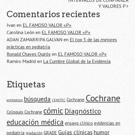
de
INTERVALOS DE CONFIANZA
Y VALORES P
la
Comentarios recientes
entrada
Ivan
en
EL FAMOSO VALOR «P»
Carolina León
en
EL FAMOSO VALOR «P»
ADAN ZAMARRIPA GALVAN
en
El top 5 de las mejores
prácticas en pediatría
Ronald Chaves Quirós
en
EL FAMOSO VALOR «P»
Ramiro Madrid
en
La Cumbre Global de la Evidencia
Etiquetas
Cochrane
búsqueda
Cochrane
antibióticos
CENETEC
cómic
Diagnóstico
Coloquio Cochrane
educación médica
ensayo clínico
evidencias en
Guías clínicas
humor
pediatría
GRADE
gradación