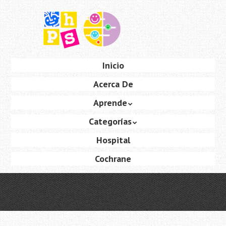
Saltar
al
contenido
principal
Ir
Inicio
Menú
al
Acerca De
contenido
Aprende
Categorías
Hospital
Cochrane