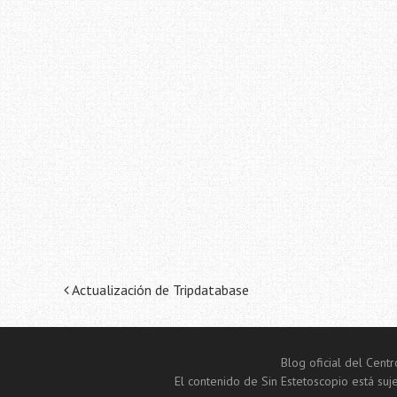
Navegación
Actualización de Tripdatabase
de
la
Blog oficial del Cen
El contenido de Sin Estetoscopio está suje
entrada