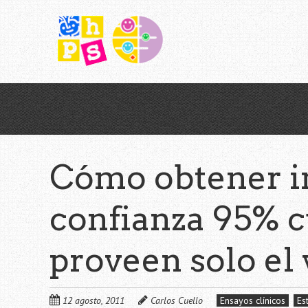
Saltar
al
contenido
principal
Cómo obtener i
confianza 95% 
proveen solo el 
12 agosto, 2011
Carlos Cuello
Ensayos clínicos
Es