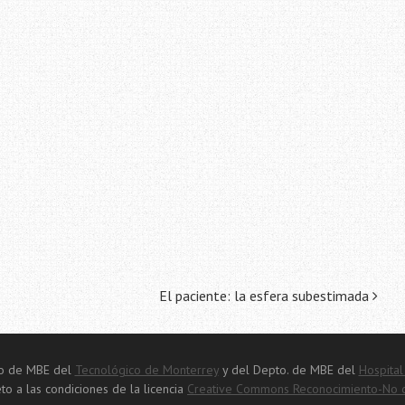
El paciente: la esfera subestimada
tro de MBE del
Tecnológico de Monterrey
y del Depto. de MBE del
Hospital
to a las condiciones de la licencia
Creative Commons Reconocimiento-No co