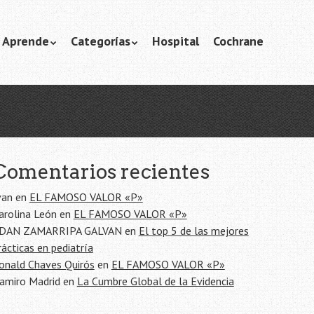
Aprende
Categorías
Hospital
Cochrane
Comentarios recientes
van
en
EL FAMOSO VALOR «P»
arolina León
en
EL FAMOSO VALOR «P»
DAN ZAMARRIPA GALVAN
en
El top 5 de las mejores
rácticas en pediatría
onald Chaves Quirós
en
EL FAMOSO VALOR «P»
amiro Madrid
en
La Cumbre Global de la Evidencia