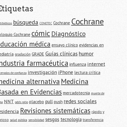
Etiquetas
Cochrane
búsqueda
Cochrane
tibióticos
CENETEC
cómic
Diagnóstico
oloquio Cochrane
educación médica
ensayo clínico
evidencias en
Guías clínicas
humor
ediatría
GRADE
gradación
industria farmacéutica
internet
influenza
investigación
iPhone
lectura crítica
tervalos de confianza
edicina alternativa
Medicina
Basada en Evidencias
mercadotecnia
muerte de
redes sociales
NNT
pull
placebo
push
na
odds ratio
Revisiones sistemáticas
esidencia
rápido y
sesgos
tecnología
urioso
transferencia
salud pública
sensibilidad