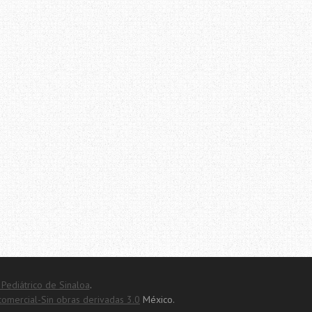
 Pediátrico de Sinaloa
.
mercial-Sin obras derivadas 3.0
México.