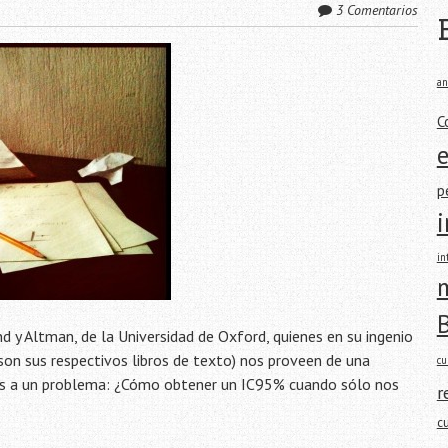
3 Comentarios
an
C
p
in
m
d y Altman, de la Universidad de Oxford, quienes en su ingenio
 son sus respectivos libros de texto) nos proveen de una
cu
os a un problema: ¿Cómo obtener un IC95% cuando sólo nos
r
c