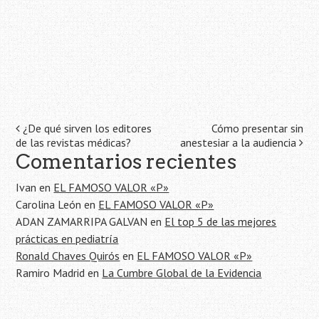
Navegación
¿De qué sirven los editores
Cómo presentar sin
de las revistas médicas?
anestesiar a la audiencia
de
Comentarios recientes
la
Ivan
en
EL FAMOSO VALOR «P»
entrada
Carolina León
en
EL FAMOSO VALOR «P»
ADAN ZAMARRIPA GALVAN
en
El top 5 de las mejores
prácticas en pediatría
Ronald Chaves Quirós
en
EL FAMOSO VALOR «P»
Ramiro Madrid
en
La Cumbre Global de la Evidencia