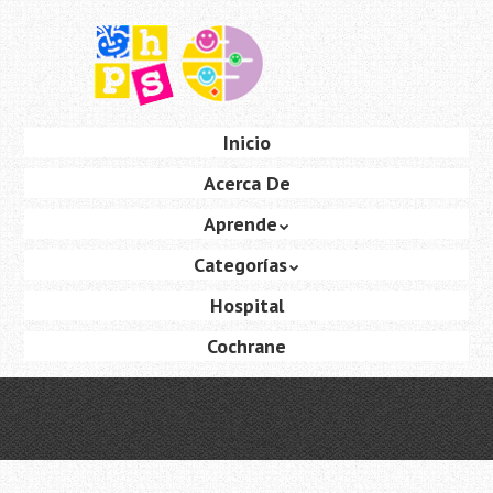
Saltar
al
contenido
principal
Ir
Inicio
Menú
al
Acerca De
contenido
Aprende
Categorías
Hospital
Cochrane