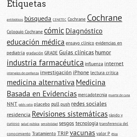
Etiquetas
Cochrane
búsqueda
Cochrane
antibióticos
CENETEC
cómic
Diagnóstico
Coloquio Cochrane
educación médica
ensayo clínico
evidencias en
Guías clínicas
humor
pediatría
GRADE
gradación
industria farmacéutica
internet
influenza
investigación
iPhone
lectura crítica
intervalos de confianza
medicina alternativa
Medicina
Basada en Evidencias
mercadotecnia
muerte de cuna
redes sociales
NNT
pull
placebo
push
odds ratio
Revisiones sistemáticas
residencia
rápido y
sesgos
tecnología
curioso
transferencia del
salud pública
sensibilidad
vacunas
TRIP
Tratamiento
valor P
conocimiento
ética