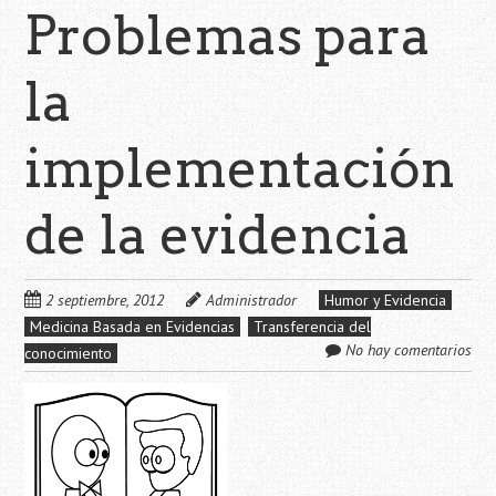
Problemas para
la
implementación
de la evidencia
2 septiembre, 2012
Administrador
Humor y Evidencia
Medicina Basada en Evidencias
Transferencia del
No hay comentarios
conocimiento