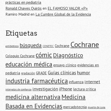
prácticas en pediatría
Ronald Chaves Quirós
en
EL FAMOSO VALOR «P»
Ramiro Madrid
en
La Cumbre Global de la Evidencia
Etiquetas
Cochrane
búsqueda
Cochrane
antibióticos
CENETEC
cómic
Diagnóstico
Coloquio Cochrane
educación médica
ensayo clínico
evidencias en
Guías clínicas
humor
pediatría
GRADE
gradación
industria farmacéutica
internet
influenza
investigación
iPhone
lectura crítica
intervalos de confianza
medicina alternativa
Medicina
Basada en Evidencias
mercadotecnia
muerte de cuna