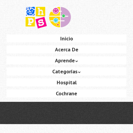
Saltar
al
contenido
principal
Ir
Inicio
Menú
al
Acerca De
contenido
Aprende
Categorías
Hospital
Cochrane