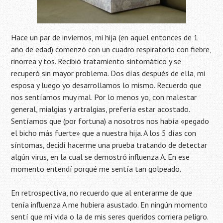
Hace un par de inviernos, mi hija (en aquel entonces de 1
año de edad) comenzó con un cuadro respiratorio con fiebre,
rinorrea y tos. Recibió tratamiento sintomático y se
recuperó sin mayor problema. Dos días después de ella, mi
esposa y luego yo desarrollamos lo mismo. Recuerdo que
nos sentíamos muy mal. Por lo menos yo, con malestar
general, mialgias y artralgias, prefería estar acostado.
Sentíamos que (por fortuna) a nosotros nos había «pegado
el bicho más fuerte» que a nuestra hija. A los 5 días con
síntomas, decidí hacerme una prueba tratando de detectar
algún virus, en la cual se demostró influenza A. En ese
momento entendí porqué me sentía tan golpeado.
En retrospectiva, no recuerdo que al enterarme de que
tenía influenza A me hubiera asustado. En ningún momento
sentí que mi vida o la de mis seres queridos corriera peligro.