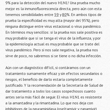
9% para la detección del nuevo H1N1! Una prueba mucho
mejor es la inmunofluorescencia directa, pero aún con esta
tenemos sensibilidades entre
59
y
80
%. En ambos tipos de
prueba la especificidad es muy alta (mayor del 95%), pero
ninguna distingue entre virus estacional o virus pandémico.
En términos muy sencillos: si la prueba nos sale positiva es
muy probable que sí se tenga el virus de la influenza, y por
la epidemiología actual es muy probable que se trate del
virus pandémico. Pero si nos sale negativa, la prueba nos
sirve de poco, no sabremos si se tiene o no dicha infección.
Aún con un diagnóstico difícil, si contáramos con un
tratamiento sumamente eficaz y sin efectos secundarios o
riesgos, el beneficio de darlo estaría completamente
justificado. Y la recomendación de la Secretaría de Salud de
dar tratamiento a
todos
los casos sospechosos cuanto
antes sería más fácil de seguir. El virus H1N1 es resistente
a la amantadina y la rimantadina. Lo que nos deja con
inhibidores de la neuraminidasa (oseltamivir y zanamivir)