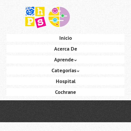
Saltar
al
contenido
principal
Ir
Inicio
Menú
al
Acerca De
contenido
Aprende
Categorías
Hospital
Cochrane