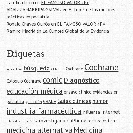
Carolina León
en
EL FAMOSO VALOR «P»
ADAN ZAMARRIPA GALVAN
en
El top 5 de las mejores
prácticas en pediatría
Ronald Chaves Quirós
en
EL FAMOSO VALOR «P»
Ramiro Madrid
en
La Cumbre Global de la Evidencia
Etiquetas
Cochrane
búsqueda
Cochrane
antibióticos
CENETEC
cómic
Diagnóstico
Coloquio Cochrane
educación médica
ensayo clínico
evidencias en
Guías clínicas
humor
pediatría
GRADE
gradación
industria farmacéutica
internet
influenza
investigación
iPhone
lectura crítica
intervalos de confianza
medicina alternativa
Medicina