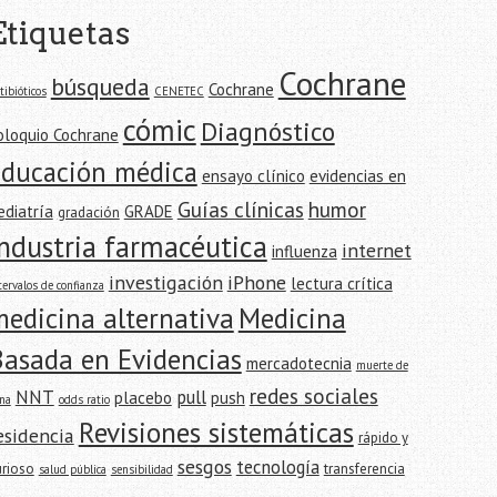
Etiquetas
Cochrane
búsqueda
Cochrane
tibióticos
CENETEC
cómic
Diagnóstico
oloquio Cochrane
educación médica
ensayo clínico
evidencias en
Guías clínicas
humor
ediatría
GRADE
gradación
industria farmacéutica
internet
influenza
investigación
iPhone
lectura crítica
tervalos de confianza
edicina alternativa
Medicina
Basada en Evidencias
mercadotecnia
muerte de
redes sociales
NNT
pull
placebo
push
na
odds ratio
Revisiones sistemáticas
esidencia
rápido y
sesgos
tecnología
urioso
transferencia
salud pública
sensibilidad