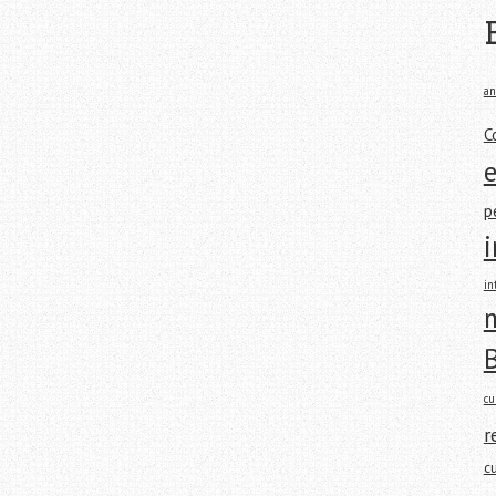
an
C
p
in
m
cu
r
c