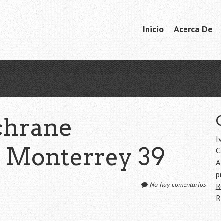
Ir
Inicio
Acerca De
Menú
al
contenido
chrane
I
 Monterrey 39
C
A
p
No hay comentarios
R
R