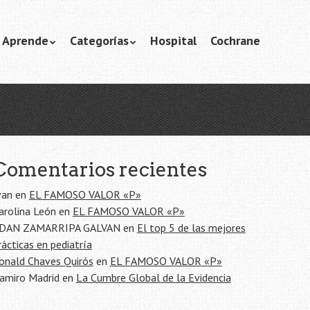
Aprende
Categorías
Hospital
Cochrane
Comentarios recientes
van
en
EL FAMOSO VALOR «P»
arolina León
en
EL FAMOSO VALOR «P»
DAN ZAMARRIPA GALVAN
en
El top 5 de las mejores
rácticas en pediatría
onald Chaves Quirós
en
EL FAMOSO VALOR «P»
amiro Madrid
en
La Cumbre Global de la Evidencia