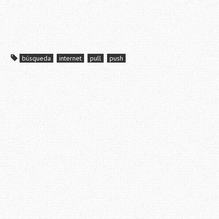
búsqueda
internet
pull
push