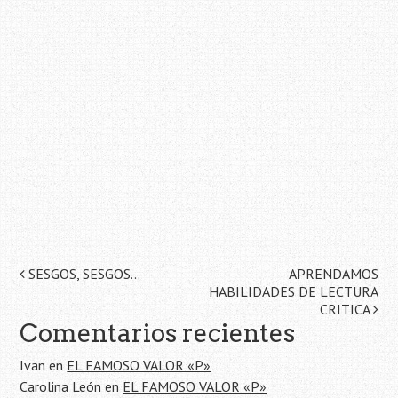
Navegación
SESGOS, SESGOS…
APRENDAMOS
HABILIDADES DE LECTURA
de
CRITICA
Comentarios recientes
la
Ivan
en
EL FAMOSO VALOR «P»
entrada
Carolina León
en
EL FAMOSO VALOR «P»