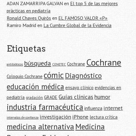
ADAN ZAMARRIPA GALVAN
en
El top 5 de las mejores
prácticas en pediatría
Ronald Chaves Quirós
en
EL FAMOSO VALOR «P»
Ramiro Madrid
en
La Cumbre Global de la Evidencia
Etiquetas
Cochrane
búsqueda
Cochrane
antibióticos
CENETEC
cómic
Diagnóstico
Coloquio Cochrane
educación médica
ensayo clínico
evidencias en
Guías clínicas
humor
pediatría
GRADE
gradación
industria farmacéutica
internet
influenza
investigación
iPhone
lectura crítica
intervalos de confianza
medicina alternativa
Medicina