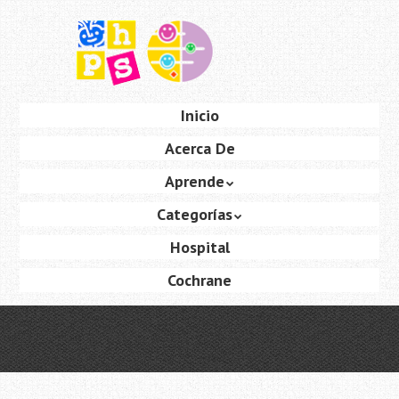
Saltar
al
contenido
principal
Ir
Inicio
Menú
al
Acerca De
contenido
Aprende
Categorías
Hospital
Cochrane