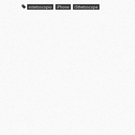
estetoscopio
iPhone
iSthetoscope