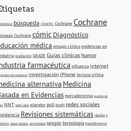
Etiquetas
Cochrane
búsqueda
Cochrane
tibióticos
CENETEC
cómic
Diagnóstico
oloquio Cochrane
educación médica
ensayo clínico
evidencias en
Guías clínicas
humor
ediatría
GRADE
gradación
industria farmacéutica
internet
influenza
investigación
iPhone
lectura crítica
tervalos de confianza
edicina alternativa
Medicina
Basada en Evidencias
mercadotecnia
muerte de
redes sociales
NNT
pull
placebo
push
na
odds ratio
Revisiones sistemáticas
esidencia
rápido y
sesgos
tecnología
urioso
transferencia
salud pública
sensibilidad