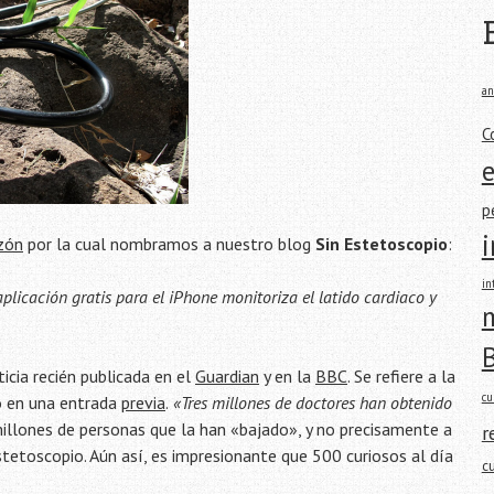
an
C
p
azón
por la cual nombramos a nuestro blog
Sin Estetoscopio
:
in
aplicación gratis para el iPhone monitoriza el latido cardiaco y
m
icia recién publicada en el
Guardian
y en la
BBC
. Se refiere a la
cu
o en una entrada
previa
.
«Tres millones de doctores han obtenido
 millones de personas que la han «bajado», y no precisamente a
r
stetoscopio. Aún así, es impresionante que 500 curiosos al día
c