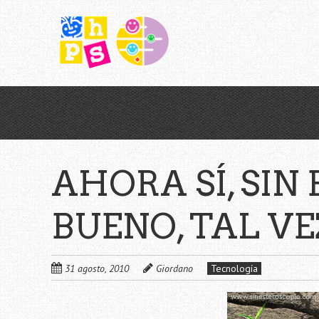
Saltar
al
contenido
principal
AHORA SÍ, SI
BUENO, TAL V
31 agosto, 2010
Giordano
Tecnología