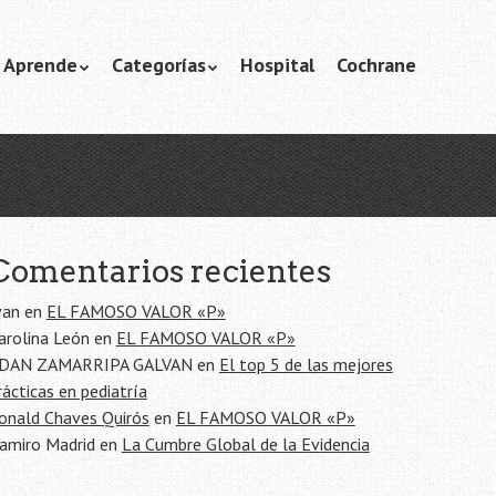
Aprende
Categorías
Hospital
Cochrane
Comentarios recientes
van
en
EL FAMOSO VALOR «P»
arolina León
en
EL FAMOSO VALOR «P»
DAN ZAMARRIPA GALVAN
en
El top 5 de las mejores
rácticas en pediatría
onald Chaves Quirós
en
EL FAMOSO VALOR «P»
amiro Madrid
en
La Cumbre Global de la Evidencia