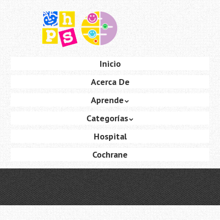
Saltar
al
contenido
principal
Ir
Inicio
Menú
al
Acerca De
contenido
Aprende
Categorías
Hospital
Cochrane