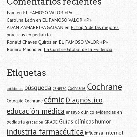
de
Comentarios recientes
la
Ivan
en
EL FAMOSO VALOR «P»
entrada
Carolina León
en
EL FAMOSO VALOR «P»
ADAN ZAMARRIPA GALVAN
en
El top 5 de las mejores
prácticas en pediatría
Ronald Chaves Quirós
en
EL FAMOSO VALOR «P»
Ramiro Madrid
en
La Cumbre Global de la Evidencia
Etiquetas
Cochrane
búsqueda
Cochrane
antibióticos
CENETEC
cómic
Diagnóstico
Coloquio Cochrane
educación médica
ensayo clínico
evidencias en
Guías clínicas
humor
pediatría
GRADE
gradación
industria farmacéutica
internet
influenza