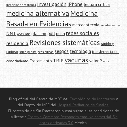
investigación
iPhone
lectura crítica
intervalos de confianza
medicina alternativa
Medicina
Basada en Evidencias
mercadotecnia
muerte de cuna
redes sociales
NNT
pull
placebo
push
odds ratio
Revisiones sistemáticas
residencia
rápido y
sesgos
tecnología
curioso
transferencia del
salud pública
sensibilidad
vacunas
TRIP
Tratamiento
valor P
conocimiento
ética
Blog oficial del Centro de MBE del
Tecnológico de Monterrey
y
del Depto. de MBE del
Hospital Pediátrico de Sinaloa
.
El contenido de Sin Estetoscopio está sujeto a las condiciones de
la licencia
Creative Commons Reconocimiento-No comercial-Sin
obras derivadas 3.0
México.