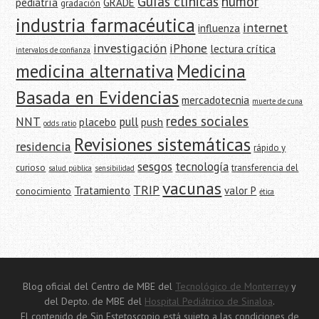
Guías clínicas
humor
pediatría
GRADE
gradación
industria farmacéutica
internet
influenza
investigación
iPhone
lectura crítica
intervalos de confianza
medicina alternativa
Medicina
Basada en Evidencias
mercadotecnia
muerte de cuna
redes sociales
NNT
pull
placebo
push
odds ratio
Revisiones sistemáticas
residencia
rápido y
sesgos
tecnología
curioso
transferencia del
salud pública
sensibilidad
vacunas
TRIP
Tratamiento
valor P
conocimiento
ética
Blog oficial del Centro de MBE del
Tecnológico de Monterrey
y
del Depto. de MBE del
Hospital Pediátrico de Sinaloa
.
El contenido de Sin Estetoscopio está sujeto a las condiciones de