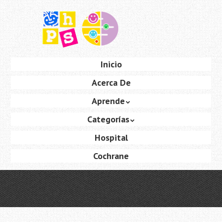
Saltar
al
contenido
principal
Ir
Inicio
Menú
al
Acerca De
contenido
Aprende
Categorías
Hospital
Cochrane