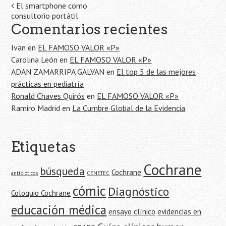
Navegación
El smartphone como
consultorio portátil
de
Comentarios recientes
la
Ivan
en
EL FAMOSO VALOR «P»
entrada
Carolina León
en
EL FAMOSO VALOR «P»
ADAN ZAMARRIPA GALVAN
en
El top 5 de las mejores
prácticas en pediatría
Ronald Chaves Quirós
en
EL FAMOSO VALOR «P»
Ramiro Madrid
en
La Cumbre Global de la Evidencia
Etiquetas
Cochrane
búsqueda
Cochrane
antibióticos
CENETEC
cómic
Diagnóstico
Coloquio Cochrane
educación médica
ensayo clínico
evidencias en