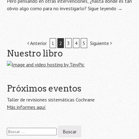
Pero pensando en otras intervenciones, ¿hasta dónde es tan
obvio algo como para no investigarlo?
Sigue leyendo
→
Navegación
Anterior
1
2
3
4
5
Siguiente
Nuestro libro
de
la
entrada
Próximos eventos
Taller de revisiones sistemáticas Cochrane
Más informes aquí
Buscar: