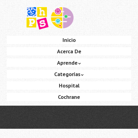
Saltar
al
contenido
principal
Ir
Inicio
Menú
al
Acerca De
contenido
Aprende
Categorías
Hospital
Cochrane