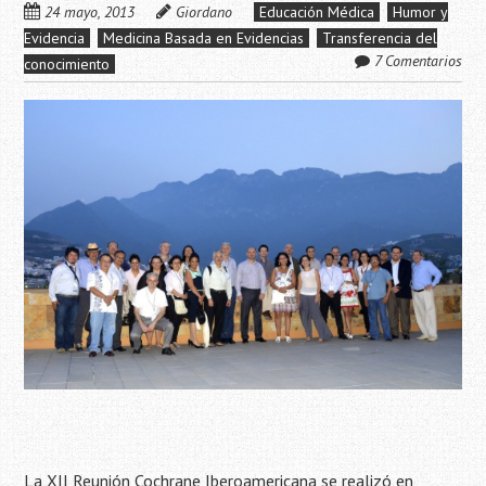
24 mayo, 2013
Giordano
Educación Médica
Humor y
Evidencia
Medicina Basada en Evidencias
Transferencia del
7 Comentarios
conocimiento
La
XII Reunión Cochrane Iberoamericana
se realizó en