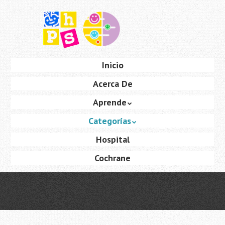
Saltar
al
contenido
principal
Ir
Inicio
Menú
al
Acerca De
contenido
Aprende
Categorías
Hospital
Cochrane