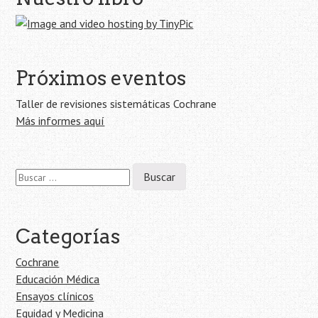
de
la
entrada
Próximos eventos
Taller de revisiones sistemáticas Cochrane
Más informes aquí
Buscar:
Categorías
Cochrane
Educación Médica
Ensayos clínicos
Equidad y Medicina