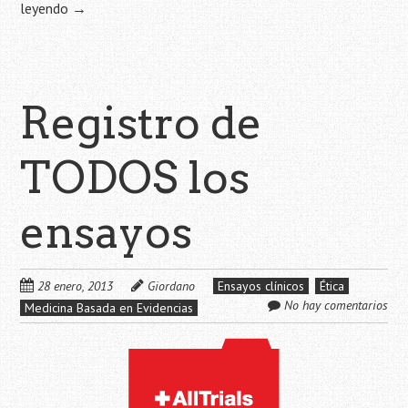
leyendo
→
Registro de
TODOS los
ensayos
28 enero, 2013
Giordano
Ensayos clínicos
Ética
No hay comentarios
Medicina Basada en Evidencias