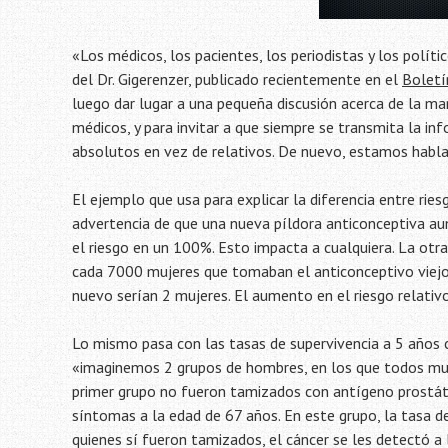
«Los médicos, los pacientes, los periodistas y los políti
del Dr. Gigerenzer, publicado recientemente en el
Boletí
luego dar lugar a una pequeña discusión acerca de la man
médicos, y para invitar a que siempre se transmita la i
absolutos en vez de relativos. De nuevo, estamos hab
El ejemplo que usa para explicar la diferencia entre ries
advertencia de que una nueva píldora anticonceptiva au
el riesgo en un 100%. Esto impacta a cualquiera. La ot
cada 7000 mujeres que tomaban el anticonceptivo viejo,
nuevo serían 2 mujeres. El aumento en el riesgo relati
Lo mismo pasa con las tasas de supervivencia a 5 años co
«imaginemos 2 grupos de hombres, en los que todos mue
primer grupo no fueron tamizados con antígeno prostátic
síntomas a la edad de 67 años. En este grupo, la tasa de
quienes sí fueron tamizados, el cáncer se les detectó a