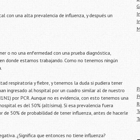
G
I
tal con una alta prevalencia de influenza, y después un
I
M
ener o no una enfermedad con una prueba diagnóstica,
a en donde estamos trabajando. Como no tenemos ningún
.
tad respiratoria y fiebre, y tenemos la duda si pudiera tener
P
an ingresado al hospital por un cuadro similar al de nuestro
P
A(H1N1) por PCR. Aunque no es evidencia, con esto tenemos una
R
spital es del 50% (altísima). Si esa prevalencia fuera
T
dor de 50% de probabilidad de tener influenza, antes de hacerle
T
egativa. ¿Significa que entonces no tiene influenza?