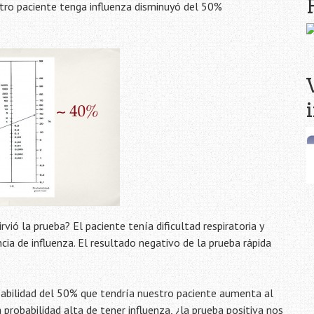
stro paciente tenga influenza disminuyó del 50%
vió la prueba? El paciente tenía dificultad respiratoria y
cia de influenza. El resultado negativo de la prueba rápida
robabilidad del 50% que tendría nuestro paciente aumenta al
probabilidad alta de tener influenza, ¿la prueba positiva nos