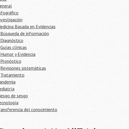
eneral
nfográfico
nvestigación
edicina Basada en Evidencias
Búsqueda de información
Diagnóstico
Guías clínicas
Humor y Evidencia
Pronóstico
Revisiones sistemáticas
Tratamiento
andemia
ediatría
iesgo de sesgo
ecnología
ransferencia del conocimiento