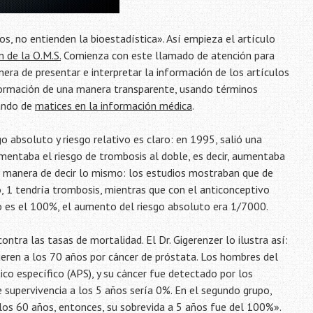
cos, no entienden la bioestadística». Así empieza el artículo
n de la O.M.S.
Comienza con este llamado de atención para
era de presentar e interpretar la información de los artículos
nformación de una manera transparente, usando términos
lando de
matices en la información médica
.
go absoluto y riesgo relativo es claro: en 1995, salió una
mentaba el riesgo de trombosis al doble, es decir, aumentaba
ra manera de decir lo mismo: los estudios mostraban que de
 1 tendría trombosis, mientras que con el anticonceptivo
vo es el 100%, el aumento del riesgo absoluto era 1/7000.
ntra las tasas de mortalidad. El Dr. Gigerenzer lo ilustra así:
ren a los 70 años por cáncer de próstata. Los hombres del
o específico (APS), y su cáncer fue detectado por los
 supervivencia a los 5 años sería 0%. En el segundo grupo,
 los 60 años, entonces, su sobrevida a 5 años fue del 100%».