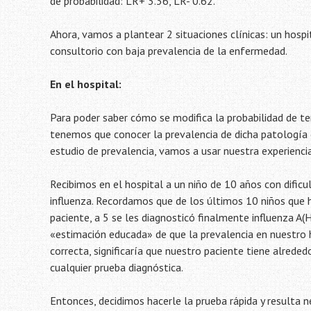
de probabilidad: LR+ 3.36, LR- 0.62.
Ahora, vamos a plantear 2 situaciones clínicas: un hospi
consultorio con baja prevalencia de la enfermedad.
En el hospital:
Para poder saber cómo se modifica la probabilidad de t
tenemos que conocer la prevalencia de dicha patologí
estudio de prevalencia, vamos a usar nuestra experiencia
Recibimos en el hospital a un niño de 10 años con dificul
influenza. Recordamos que de los últimos 10 niños que h
paciente, a 5 se les diagnosticó finalmente influenza 
«estimación educada» de que la prevalencia en nuestro ho
correcta, significaría que nuestro paciente tiene alrede
cualquier prueba diagnóstica.
Entonces, decidimos hacerle la prueba rápida y resulta n