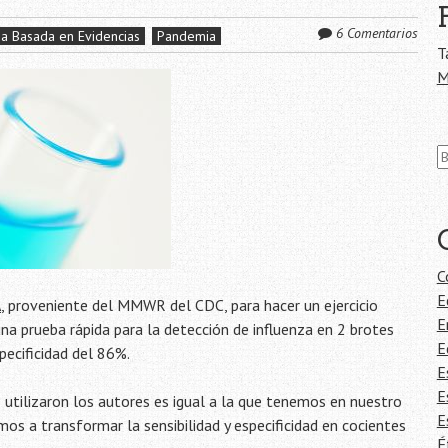
6 Comentarios
a Basada en Evidencias
Pandemia
T
M
Bu
C
E
A
, proveniente del MMWR del CDC, para hacer un ejercicio
E
una prueba rápida para la detección de influenza en 2 brotes
E
pecificidad del 86%.
E
E
utilizaron los autores es igual a la que tenemos en nuestro
E
mos a transformar la sensibilidad y especificidad en cocientes
É