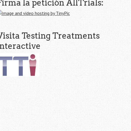
Firma la petición AllTrials:
Visita Testing Treatments
interactive