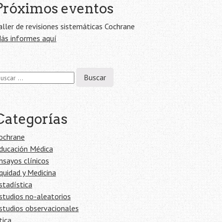
Próximos eventos
aller de revisiones sistemáticas Cochrane
ás informes aquí
scar:
Categorías
ochrane
ducación Médica
nsayos clínicos
quidad y Medicina
stadística
studios no-aleatorios
studios observacionales
tica