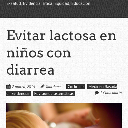
E-salud, Evidencia, Ética, Equidad, Educación
Evitar lactosa en
niños con
diarrea
2 marzo, 2015
Giordano
Cochrane
Medicina Basada
1 Comentario
en Evidencias
Revisiones sistemáticas