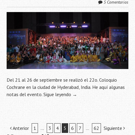
5 Comentarios
Del 21 al 26 de septiembre se realizó el 22o. Coloquio
Cochrane en la ciudad de Hyderabad, India. He aquí algunas
notas del evento.
Sigue leyendo
→
Navegación
Anterior
1
…
3
4
5
6
7
…
62
Siguiente