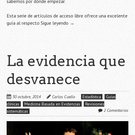
sabemos por dónde empezar.
Esta serie de artículos de acceso libre ofrece una excelente
guía al respecto
Sigue leyendo
→
La evidencia que
desvanece
30 octubre, 2014
Carlos Cuello
Estadística
Guías
clínicas
Medicina Basada en Evidencias
Revisiones
2 Comentarios
sistemáticas