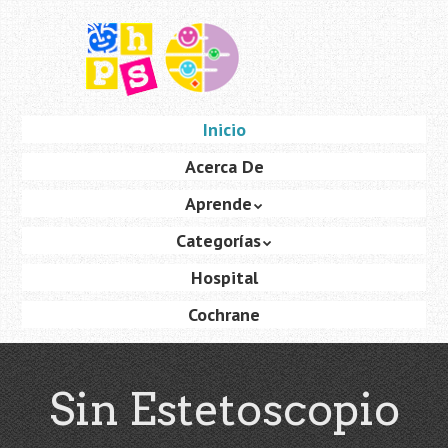
Saltar
al
contenido
principal
Ir
Inicio
Menú
al
Acerca De
contenido
Aprende
Categorías
Hospital
Cochrane
Sin Estetoscopio