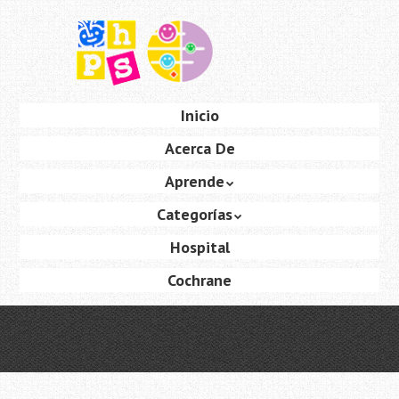
Saltar
al
contenido
principal
Ir
Inicio
Menú
al
Acerca De
contenido
Aprende
Categorías
Hospital
Cochrane