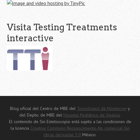
Visita Testing Treatments
interactive
Blog oficial del Centro de MBE del
Tecnológico de Monterrey
y
del Depto. de MBE del
Hospital Pediátrico de Sinaloa
.
El contenido de Sin Estetoscopio está sujeto a las condiciones de
la licencia
Creative Commons Reconocimiento-No comercial-Sin
obras derivadas 3.0
México.