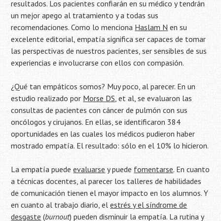
resultados. Los pacientes confiarán en su médico y tendrán
un mejor apego al tratamiento y a todas sus
recomendaciones. Como lo menciona
Haslam N
en su
excelente editorial, empatía significa ser capaces de tomar
las perspectivas de nuestros pacientes, ser sensibles de sus
experiencias e involucrarse con ellos con compasión.
¿Qué tan empáticos somos? Muy poco, al parecer. En un
estudio realizado por
Morse DS
, et al, se evaluaron las
consultas de pacientes con cáncer de pulmón con sus
oncólogos y cirujanos. En ellas, se identificaron 384
oportunidades en las cuales los médicos pudieron haber
mostrado empatía. El resultado: sólo en el 10% lo hicieron.
La empatía puede
evaluarse
y puede
fomentarse
. En cuanto
a técnicas docentes, al parecer los talleres de habilidades
de comunicación tienen el mayor impacto en los alumnos. Y
en cuanto al trabajo diario, el
estrés y el síndrome de
desgaste
(
burnout
) pueden disminuir la empatía. La rutina y