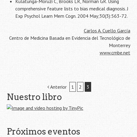
Kulatunga-Moruzi C, Brooks LR, Norman GR. Using
comprehensive feature lists to bias medical diagnosis. J
Exp Psychol Learn Mem Cogn. 2004 May;30(3):563-72.
Carlos A. Cuello García
Centro de Medicina Basada en Evidencia del Tecnológico de
Monterrey
www.cmbe.net
Navegación
Anterior
1
2
3
Nuestro libro
de
la
entrada
Próximos eventos