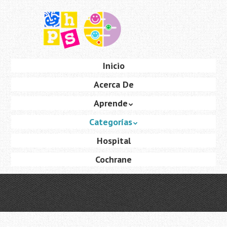
Saltar
al
contenido
principal
Ir
Inicio
Menú
al
Acerca De
contenido
Aprende
Categorías
Hospital
Cochrane