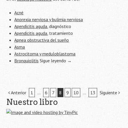
Acné
Anorexia nerviosa y bulimia nerviosa
Apendicitis aguda
, diagnóstico
Apendicitis aguda
, tratamiento
Apnea obstructiva del sueño
Asma
Astrocitoma y meduloblastoma
Bronquiolitis
Sigue leyendo
→
Navegación
Anterior
1
…
6
7
8
9
10
…
13
Siguiente
Nuestro libro
de
la
entrada