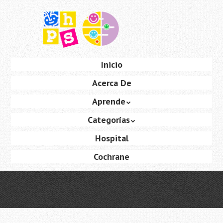
Saltar
al
contenido
principal
Ir
Inicio
Menú
al
Acerca De
contenido
Aprende
Categorías
Hospital
Cochrane