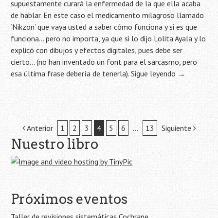
supuestamente curará la enfermedad de la que ella acaba
de hablar. En este caso el medicamento milagroso llamado
‘Nikzon’ que vaya usted a saber cómo funciona y si es que
funciona… pero no importa, ya que si lo dijo Lolita Ayala y lo
explicó con dibujos y efectos digitales, pues debe ser
cierto… (no han inventado un font para el sarcasmo, pero
esa última frase debería de tenerla).
Sigue leyendo
→
Navegación
Anterior
1
2
3
4
5
6
…
13
Siguiente
Nuestro libro
de
la
entrada
Próximos eventos
Taller de revisiones sistemáticas Cochrane