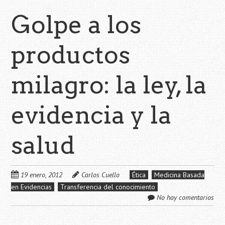
Golpe a los
productos
milagro: la ley, la
evidencia y la
salud
19 enero, 2012
Carlos Cuello
Ética
Medicina Basada
en Evidencias
Transferencia del conocimiento
No hay comentarios