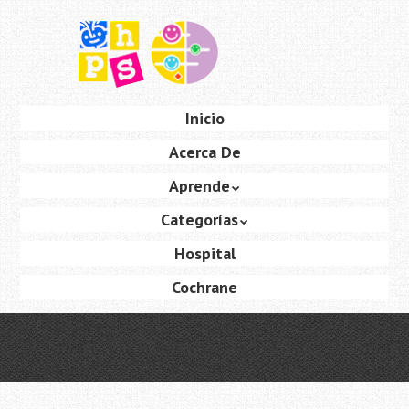
Saltar
al
contenido
principal
Ir
Inicio
Menú
al
Acerca De
contenido
Aprende
Categorías
Hospital
Cochrane