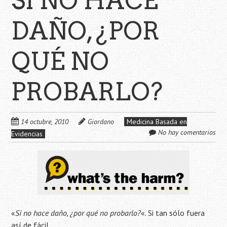
SI NO HACE
DAÑO, ¿POR
QUÉ NO
PROBARLO?
14 octubre, 2010
Giordano
Medicina Basada en
No hay comentarios
Evidencias
«
Si no hace daño, ¿por qué no probarlo?
«. Si tan sólo fuera
así de fácil.