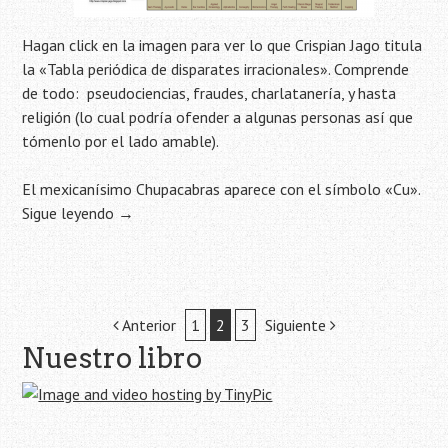
Hagan click en la imagen para ver lo que Crispian Jago titula
la «Tabla periódica de disparates irracionales». Comprende
de todo: pseudociencias, fraudes, charlatanería, y hasta
religión (lo cual podría ofender a algunas personas así que
tómenlo por el lado amable).
El mexicanísimo Chupacabras aparece con el símbolo «Cu».
Sigue leyendo
→
Navegación
Anterior
1
2
3
Siguiente
Nuestro libro
de
la
entrada