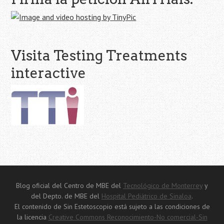
Visita Testing Treatments
interactive
Blog oficial del Centro de MBE del
Tecnológico de Monterrey
y
del Depto. de MBE del
Hospital Pediátrico de Sinaloa
.
El contenido de Sin Estetoscopio está sujeto a las condiciones de
la licencia
Creative Commons Reconocimiento-No comercial-Sin