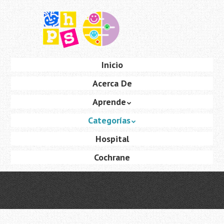
Saltar
al
contenido
principal
Ir
Inicio
Menú
al
Acerca De
contenido
Aprende
Categorías
Hospital
Cochrane