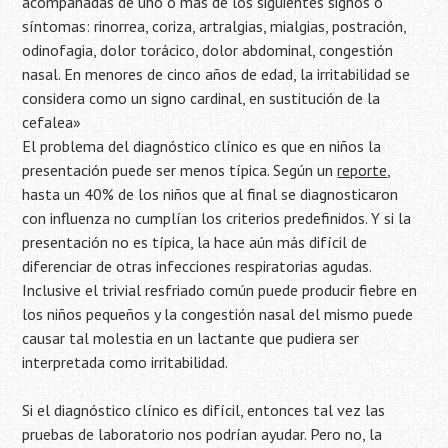
acompañadas de uno o más de los siguientes signos o
síntomas: rinorrea, coriza, artralgias, mialgias, postración,
odinofagia, dolor torácico, dolor abdominal, congestión
nasal. En menores de cinco años de edad, la irritabilidad se
considera como un signo cardinal, en sustitución de la
cefalea»
El problema del diagnóstico clínico es que en niños la
presentación puede ser menos típica. Según un
reporte
,
hasta un 40% de los niños que al final se diagnosticaron
con influenza no cumplían los criterios predefinidos. Y si la
presentación no es típica, la hace aún más difícil de
diferenciar de otras infecciones respiratorias agudas.
Inclusive el trivial resfriado común puede producir fiebre en
los niños pequeños y la congestión nasal del mismo puede
causar tal molestia en un lactante que pudiera ser
interpretada como irritabilidad.
Si el diagnóstico clínico es difícil, entonces tal vez las
pruebas de laboratorio nos podrían ayudar. Pero no, la