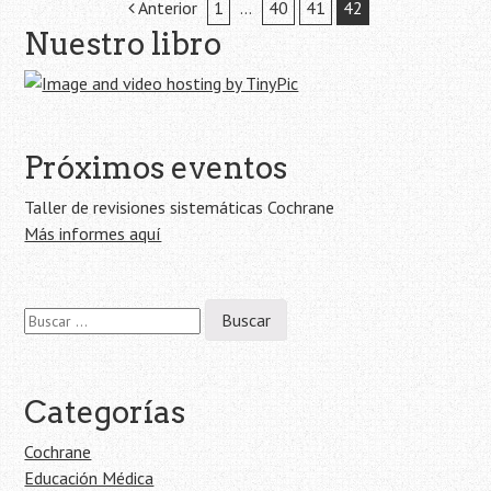
Navegación
Anterior
1
…
40
41
42
Nuestro libro
de
la
entrada
Próximos eventos
Taller de revisiones sistemáticas Cochrane
Más informes aquí
Buscar:
Categorías
Cochrane
Educación Médica