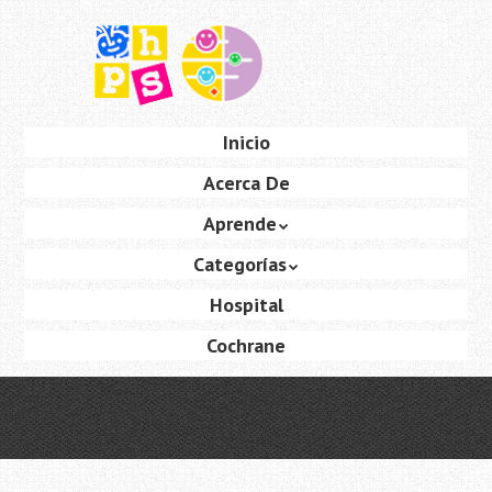
Saltar
al
contenido
principal
Ir
Inicio
Menú
al
Acerca De
contenido
Aprende
Categorías
Hospital
Cochrane