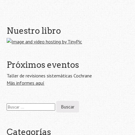
Navegación
Nuestro libro
de
la
entrada
Próximos eventos
Taller de revisiones sistemáticas Cochrane
Más informes aquí
Buscar:
Categorías