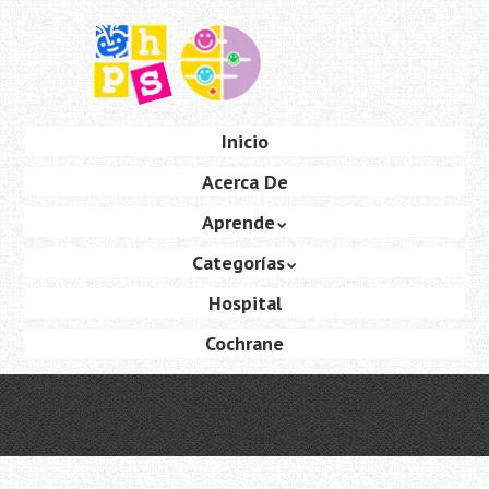
Saltar
al
contenido
principal
Ir
Inicio
Menú
al
Acerca De
contenido
Aprende
Categorías
Hospital
Cochrane