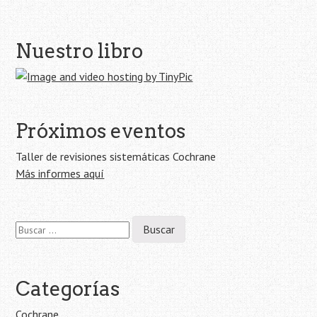
Navegación
Nuestro libro
de
la
entrada
Próximos eventos
Taller de revisiones sistemáticas Cochrane
Más informes aquí
Buscar:
Categorías
Cochrane