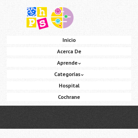
Saltar
al
contenido
principal
Ir
Inicio
Menú
al
Acerca De
contenido
Aprende
Categorías
Hospital
Cochrane