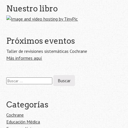
Navegación
Nuestro libro
de
la
entrada
Próximos eventos
Taller de revisiones sistemáticas Cochrane
Más informes aquí
Buscar:
Categorías
Cochrane
Educación Médica