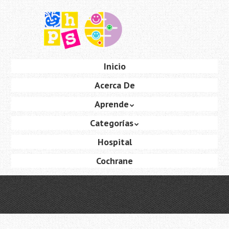
Saltar
al
contenido
principal
Ir
Inicio
Menú
al
Acerca De
contenido
Aprende
Categorías
Hospital
Cochrane