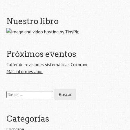
Navegación
Nuestro libro
de
la
entrada
Próximos eventos
Taller de revisiones sistemáticas Cochrane
Más informes aquí
Buscar:
Categorías
Cochrane