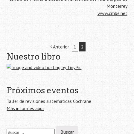
Monterrey
www.cmbe.net
Navegación
Anterior
1
2
Nuestro libro
de
la
entrada
Próximos eventos
Taller de revisiones sistemáticas Cochrane
Más informes aquí
Buscar: