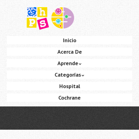
Saltar
al
contenido
principal
Ir
Inicio
Menú
al
Acerca De
contenido
Aprende
Categorías
Hospital
Cochrane