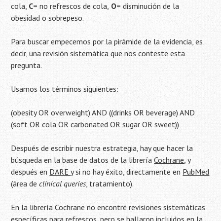
cola,
C
= no refrescos de cola,
O
= disminución de la
obesidad o sobrepeso.
Para buscar empecemos por la pirámide de la evidencia, es
decir, una revisión sistemática que nos conteste esta
pregunta.
Usamos los términos siguientes:
(obesity OR overweight) AND ((drinks OR beverage) AND
(soft OR cola OR carbonated OR sugar OR sweet))
Después de escribir nuestra estrategia, hay que hacer la
búsqueda en la base de datos de la librería
Cochrane
, y
después en
DARE
y si no hay éxito, directamente en
PubMed
(área de
clinical queries
, tratamiento).
En la librería Cochrane no encontré revisiones sistemáticas
específicas para refrescos, pero se hallaron incluidos en la