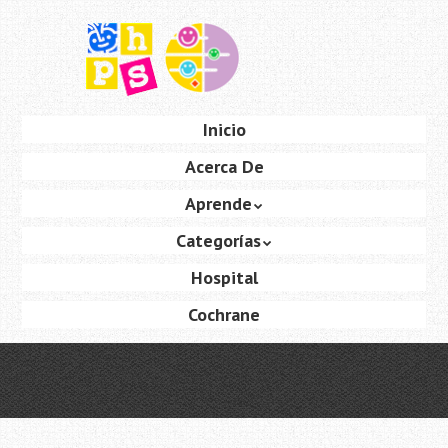
Saltar
al
contenido
principal
Ir
Inicio
Menú
al
Acerca De
contenido
Aprende
Categorías
Hospital
Cochrane