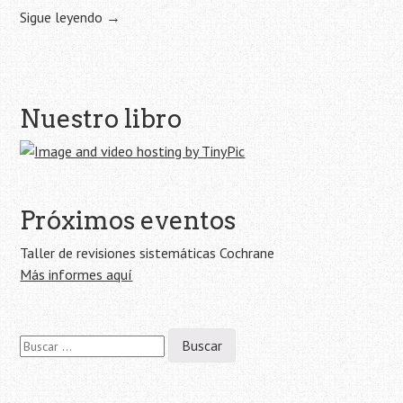
Sigue leyendo
→
Navegación
Nuestro libro
de
la
entrada
Próximos eventos
Taller de revisiones sistemáticas Cochrane
Más informes aquí
Buscar: