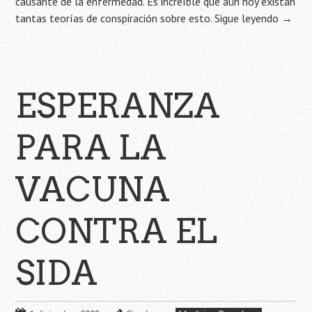
causante de la enfermedad. Es increíble que aún hoy existan
tantas teorías de conspiración sobre esto.
Sigue leyendo
→
ESPERANZA
PARA LA
VACUNA
CONTRA EL
SIDA