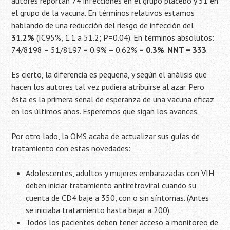
autores reportan 74 infecciones en el grupo placebo y 51 en
el grupo de la vacuna. En términos relativos estamos
hablando de una reducción del riesgo de infección del
31.2%
(IC95%, 1.1 a 51.2; P=0.04). En términos absolutos:
74/8198 – 51/8197 = 0.9% – 0.62% =
0.3%
.
NNT = 333
.
Es cierto, la diferencia es pequeña, y según el análisis que
hacen los autores tal vez pudiera atribuirse al azar. Pero
ésta es la primera señal de esperanza de una vacuna eficaz
en los últimos años. Esperemos que sigan los avances.
Por otro lado, la
OMS
acaba de actualizar sus guías de
tratamiento con estas novedades:
Adolescentes, adultos y mujeres embarazadas con VIH
deben iniciar tratamiento antiretroviral cuando su
cuenta de CD4 baje a 350, con o sin síntomas. (Antes
se iniciaba tratamiento hasta bajar a 200)
Todos los pacientes deben tener acceso a monitoreo de