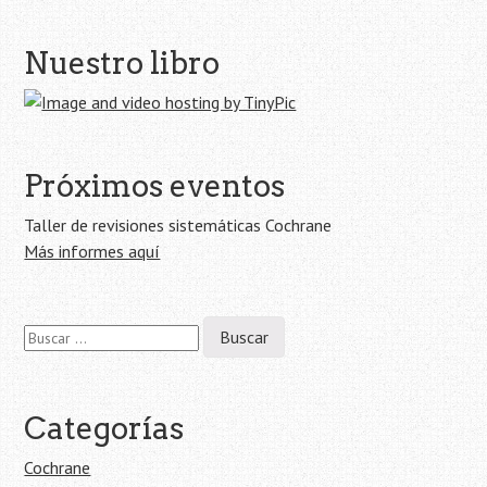
Navegación
Nuestro libro
de
la
entrada
Próximos eventos
Taller de revisiones sistemáticas Cochrane
Más informes aquí
Buscar:
Categorías
Cochrane