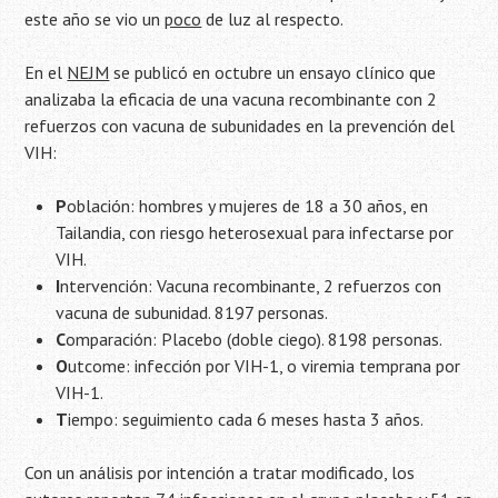
este año se vio un
poco
de luz al respecto.
En el
NEJM
se publicó en octubre un ensayo clínico que
analizaba la eficacia de una vacuna recombinante con 2
refuerzos con vacuna de subunidades en la prevención del
VIH:
P
oblación: hombres y mujeres de 18 a 30 años, en
Tailandia, con riesgo heterosexual para infectarse por
VIH.
I
ntervención: Vacuna recombinante, 2 refuerzos con
vacuna de subunidad. 8197 personas.
C
omparación: Placebo (doble ciego). 8198 personas.
O
utcome: infección por VIH-1, o viremia temprana por
VIH-1.
T
iempo: seguimiento cada 6 meses hasta 3 años.
Con un análisis por intención a tratar modificado, los