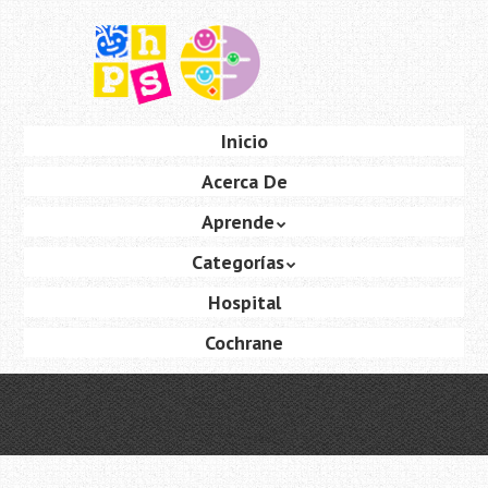
Saltar
al
contenido
principal
Ir
Inicio
Menú
al
Acerca De
contenido
Aprende
Categorías
Hospital
Cochrane