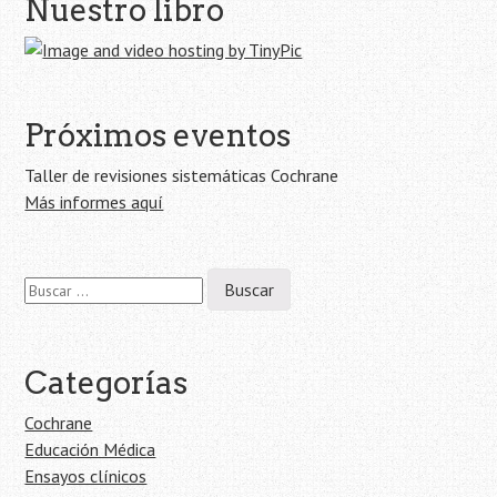
Navegación
Nuestro libro
de
la
entrada
Próximos eventos
Taller de revisiones sistemáticas Cochrane
Más informes aquí
Buscar:
Categorías
Cochrane
Educación Médica
Ensayos clínicos