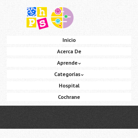
Saltar
al
contenido
principal
Ir
Inicio
Menú
al
Acerca De
contenido
Aprende
Categorías
Hospital
Cochrane