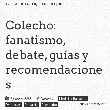
ARCHIVO DE LA ETIQUETA:
COLECHO
Colecho:
fanatismo,
debate, guías y
recomendacione
s
9 febrero, 2012
Giordano
Medicina Basada en
7 Comentarios
Evidencias
Pediatría
Pronóstico