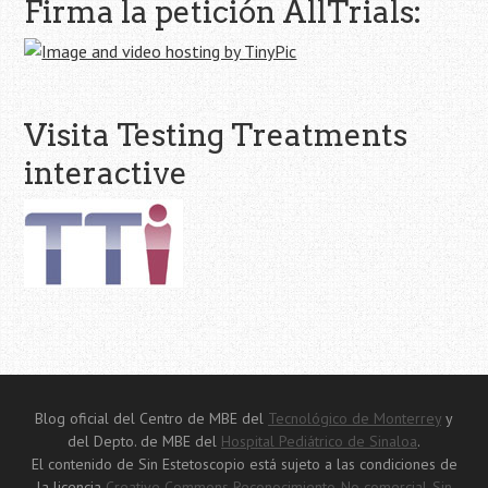
Firma la petición AllTrials:
Visita Testing Treatments
interactive
Blog oficial del Centro de MBE del
Tecnológico de Monterrey
y
del Depto. de MBE del
Hospital Pediátrico de Sinaloa
.
El contenido de Sin Estetoscopio está sujeto a las condiciones de
la licencia
Creative Commons Reconocimiento-No comercial-Sin