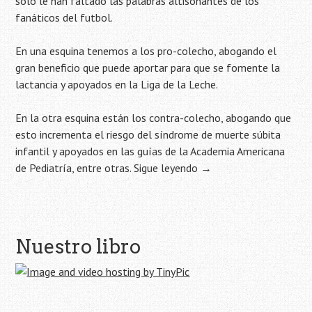
sólo le han faltado las palabras altisonantes de los
fanáticos del futbol.
En una esquina tenemos a los pro-colecho, abogando el
gran beneficio que puede aportar para que se fomente la
lactancia y apoyados en la Liga de la Leche.
En la otra esquina están los contra-colecho, abogando que
esto incrementa el riesgo del síndrome de muerte súbita
infantil y apoyados en las guías de la Academia Americana
de Pediatría, entre otras.
Sigue leyendo
→
Navegación
Nuestro libro
de
la