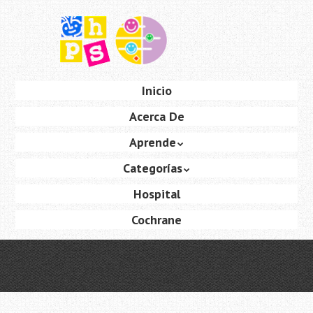
Saltar
al
contenido
principal
Ir
Inicio
Menú
al
Acerca De
contenido
Aprende
Categorías
Hospital
Cochrane