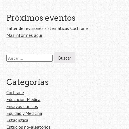
la
entrada
Próximos eventos
Taller de revisiones sistemáticas Cochrane
Más informes aquí
Buscar:
Categorías
Cochrane
Educación Médica
Ensayos clínicos
Equidad y Medicina
Estadística
Estudios no-aleatorios