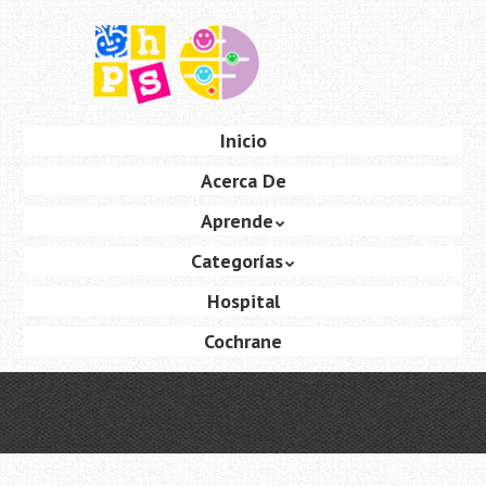
Saltar
al
contenido
principal
Ir
Inicio
Menú
al
Acerca De
contenido
Aprende
Categorías
Hospital
Cochrane